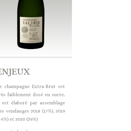
PENSÉE
ENJEUX
Ce champagne B
e champagne Extra-Brut est
assemblé avec 
rès faiblement dosé en sucre,
(identique au bru
l est élaboré par assemblage
15% de vin rouge.
es vendanges 2018 (17%), 2019
44%) et 2020 (39%)
En savoir plus