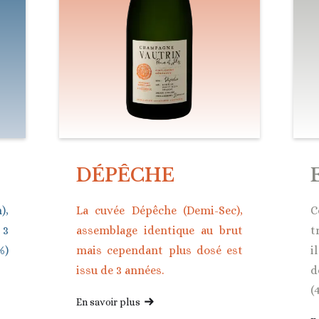
DÉPÊCHE
),
La cuvée Dépêche (Demi-Sec),
C
 3
assemblage identique au brut
t
%)
mais cependant plus dosé est
i
issu de 3 années.
d
(
En savoir plus