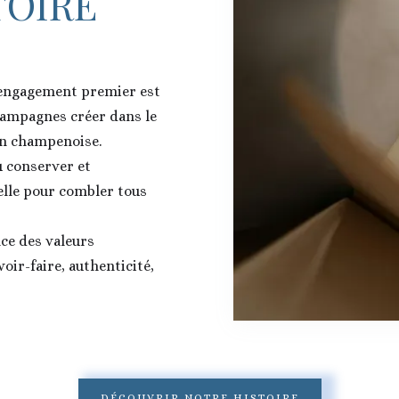
TOIRE
engagement premier est
hampagnes créer dans le
ion champenoise.
 conserver et
elle pour combler tous
ce des valeurs
oir-faire, authenticité,
DÉCOUVRIR NOTRE HISTOIRE